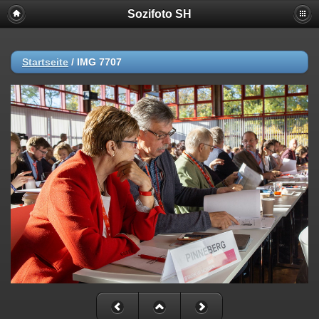
Sozifoto SH
Startseite
/
IMG 7707